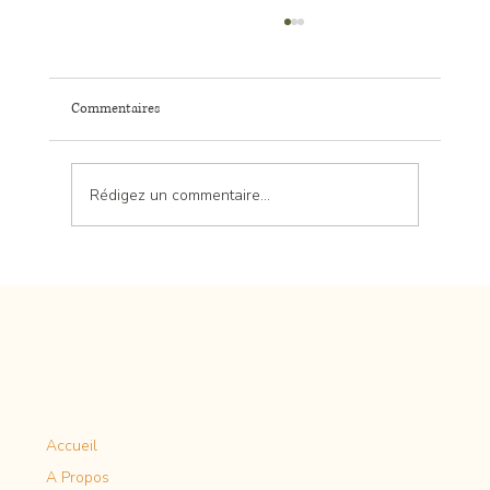
Commentaires
Rédigez un commentaire...
Optimisez votre Énergie: Le Rôle Clé de la
Toiture dans l'Efficacité Énergétique
Accueil
A Propos