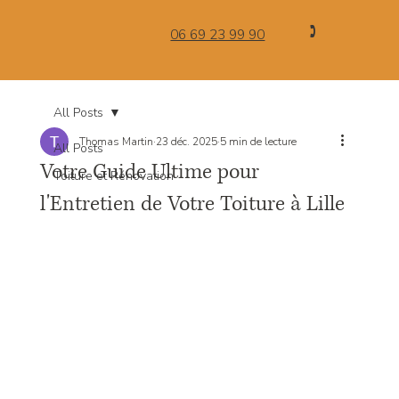
🕽
06 69 23 99 90
All Posts
Thomas Martin
23 déc. 2025
5 min de lecture
All Posts
Votre Guide Ultime pour
Toiture et Rénovation
l'Entretien de Votre Toiture à Lille