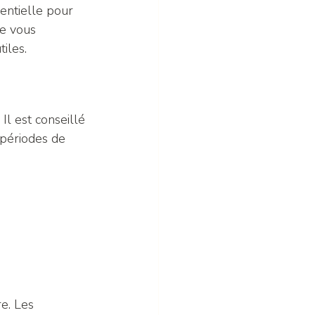
entielle pour 
ue vous 
iles.
Il est conseillé 
 périodes de 
e. Les 