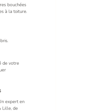
ières bouchées 
à la toiture. 
bris.
é de votre 
uer 
s
Un expert en 
 Lille, de 