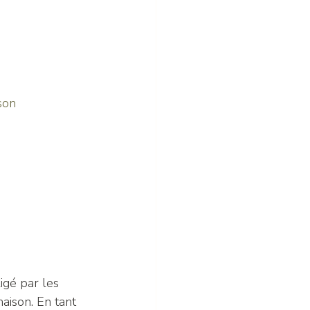
son
igé par les 
aison. En tant 