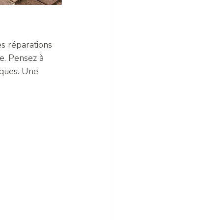
es réparations 
e. Pensez à 
iques. Une 