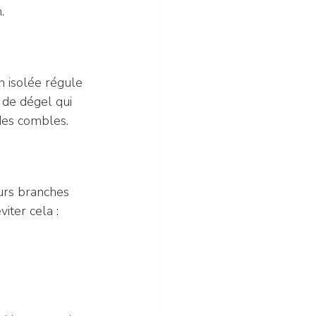
.
n isolée régule 
 de dégel qui 
 des combles.
urs branches 
iter cela :