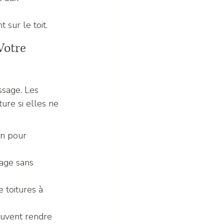
 sur le toit.
Votre 
ssage. Les 
ure si elles ne 
an pour 
age sans 
 toitures à 
euvent rendre 