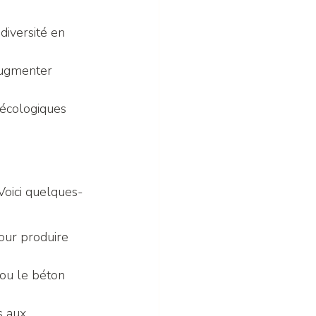
diversité en 
augmenter 
 écologiques 
Voici quelques-
our produire 
 ou le béton 
 aux 