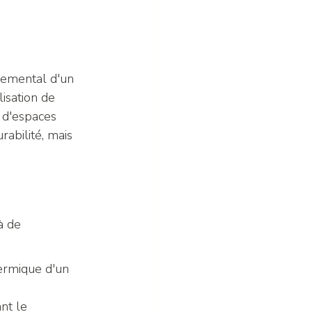
nemental d'un 
isation de 
 d'espaces 
rabilité, mais 
à de 
hermique d'un 
nt le 