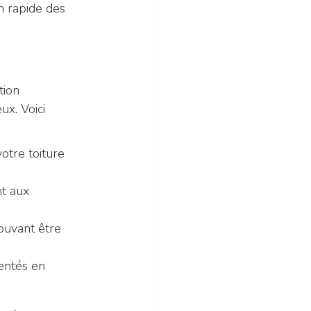
n rapide des 
tion 
ux. Voici 
otre toiture 
t aux 
ouvant être 
entés en 