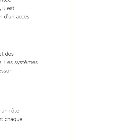
il est 
n d’un accès 
et des 
e. Les systèmes 
ssor, 
 un rôle 
nt chaque 