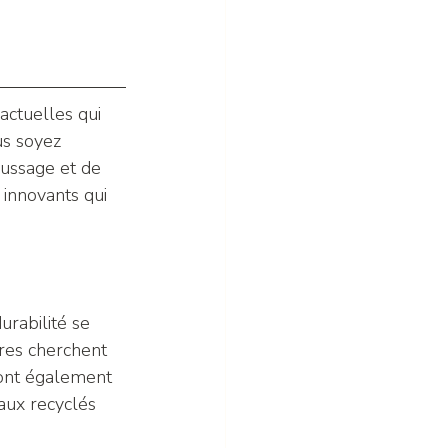
actuelles qui 
us soyez 
oussage et de 
 innovants qui 
rabilité se 
ires cherchent 
sont également 
aux recyclés 