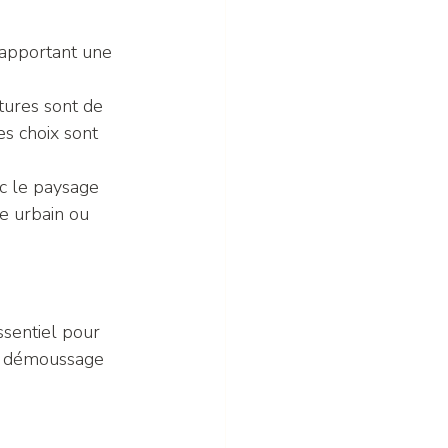
 apportant une 
tures sont de 
s choix sont 
ec le paysage 
re urbain ou 
ssentiel pour 
le démoussage 