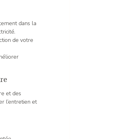
ctement dans la 
ricité.
ction de votre 
méliorer 
ure
re et des 
 l’entretien et 
entée 