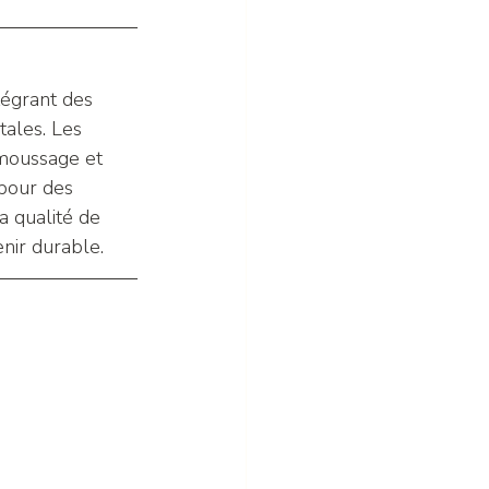
tégrant des 
ales. Les 
émoussage et 
 pour des 
a qualité de 
nir durable.